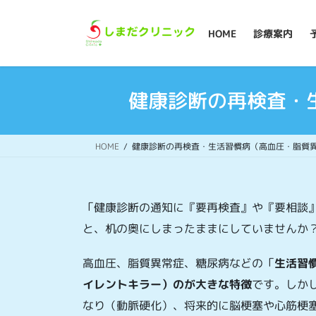
コ
ナ
ン
ビ
HOME
診療案内
テ
ゲ
ン
ー
ツ
シ
へ
ョ
健康診断の再検査・
ス
ン
キ
に
ッ
移
HOME
健康診断の再検査・生活習慣病（高血圧・脂質
プ
動
「健康診断の通知に『要再検査』や『要相談
と、机の奥にしまったままにしていませんか
高血圧、脂質異常症、糖尿病などの「
生活習
イレントキラー）のが大きな特徴
です。しか
なり（動脈硬化）、将来的に脳梗塞や心筋梗