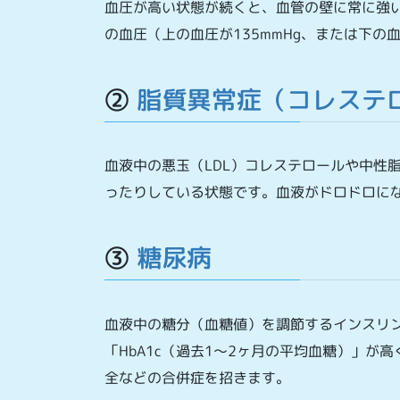
血圧が高い状態が続くと、血管の壁に常に強
の血圧（上の血圧が135mmHg、または下の
②
脂質異常症（コレステ
血液中の悪玉（LDL）コレステロールや中性
ったりしている状態です。血液がドロドロに
③
糖尿病
血液中の糖分（血糖値）を調節するインスリ
「HbA1c（過去1〜2ヶ月の平均血糖）」
全などの合併症を招きます。