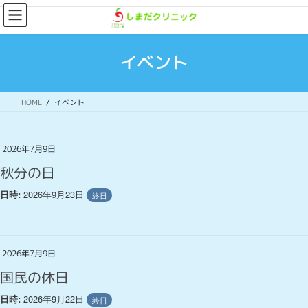
コ
ナ
ン
ビ
テ
ゲ
ン
ー
イベント
ツ
シ
へ
ョ
ス
ン
HOME
イベント
キ
に
ッ
移
プ
動
2026年7月9日
秋分の日
2026年9月23日
日時:
終日
2026年7月9日
国民の休日
2026年9月22日
日時:
終日