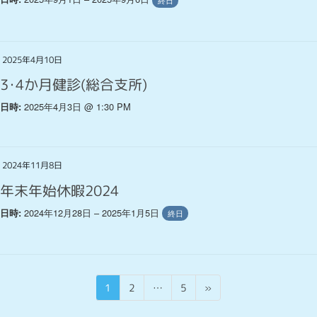
終日
2025年4月10日
3･4か月健診(総合支所)
2025年4月3日 @ 1:30 PM
日時:
2024年11月8日
年末年始休暇2024
2024年12月28日 – 2025年1月5日
日時:
終日
投
固
固
固
1
2
…
5
»
稿
定
定
定