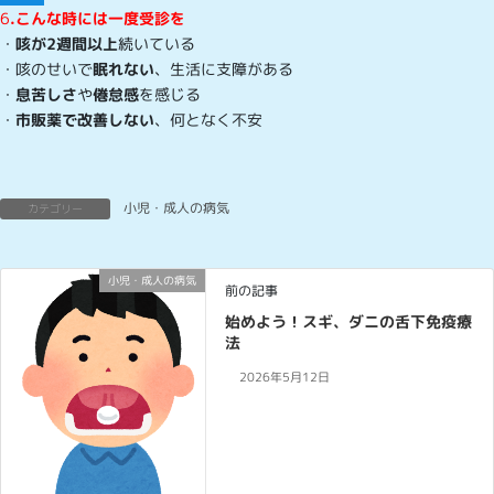
6
.
こんな時には一度受診を
・
咳が2週間以上
続いている
・咳のせいで
眠れない
、生活に支障がある
・
息苦しさ
や
倦怠感
を感じる
・
市販薬で改善しない
、何となく不安
小児・成人の病気
カテゴリー
小児・成人の病気
前の記事
始めよう！スギ、ダニの舌下免疫療
法
2026年5月12日