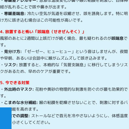
・寒暖差アレルギー:
急激な温度変化が鼻や喉の粘膜を刺激し、自律神
経が乱れることで咳や鼻水が出ます。
・寒暖差喘息:
冷たい空気が気道を収縮させ、咳を誘発します。特に明
け方に咳き込む場合はこの可能性が高いです。
4. 放置すると怖い「咳喘息（せきぜんそく）」
風邪のあとに2週間以上咳だけが続く場合、最も疑われるのが
咳喘息
で
す。
・見分け方:
「ゼーゼー、ヒューヒュー」という音はしませんが、夜間
や早朝、あるいは会話中に喉がムズムズして咳き込みます。
・リスク:
放置すると、本格的な「気管支喘息」に移行してしまうリス
クがあるため、早めのケアが重要です。
5.
今できる対策
・外出時のマスク:
花粉や黄砂の物理的な刺激を防ぐのが最も効果的で
す。
・こまめな水分補給:
喉の粘膜を乾燥させないことで、刺激に対するバ
リア機能を高めます。
・服装での調整:
ストールなどで首元を冷やさないようにし、体感温度
の差を小さくしてください。