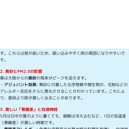
長引く咳の原因として、以下の可能性が考えられます。
1. 「ヒノキ花粉」と「カモガヤ（イネ科）」
スギ花粉のピークは過ぎましたが、5月は
ヒノキ花粉
がゴールデンウィ
ーク前後まで飛散します。
・特徴:
ヒノキは喉のイガイガ感や、痰のからまない乾いた咳を引き起
こしやすいのが特徴です。
・
カモガヤ:
5月からはイネ科の「カモガヤ」などの飛散も始まりま
す。これらは背が低いため、吸い込みやすく咳の原因になりやすいで
す。
2. 黄砂とPM2.5の影響
春は大陸からの
黄砂
の飛来がピークを迎えます。
・アジュバント効果:
黄砂に付着した化学物質や微生物が、花粉などの
アレルギー反応をさらに悪化させることがわかっています。これによ
り、普段より咳が激しく出ることがあります。
3. 激しい「寒暖差」と自律神経
5月は日中が夏のように暑くても、朝晩は冷え込むなど、1日の気温差
（寒暖差）が激しい時期です。