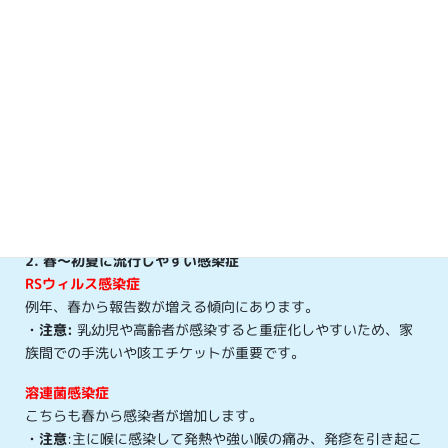
ました。
1. 2026年GWに最も警戒が必要な感染症
はしか(麻疹)
2026年に入り、全国的に感染者が急増しています（前年同期
の約4倍）。
・特徴:
インフルエンザの10倍以上という極めて強い感染力が
あり、空気感染します。
・対策:
ワクチンの2回接種
が最も有効です。母子手帳で接種歴
を確認し、未完了の場合は早めの接種を検討してください。
2. 春〜初夏に流行しやすい感染症
RSウィルス感染症
例年、春から報告数が増える傾向にあります。
・
注意:
乳幼児や高齢者が感染すると重症化しやすいため、家
族間での手洗いや咳エチケットが重要です。
溶連菌感染症
こちらも春から感染者が増加します。
・注意
:主に喉に感染して発熱や強い喉の痛み、発疹を引き起こ