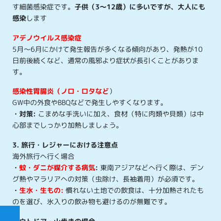
す細菌感染症です。
子供（3～12歳）に多いですが、大人にも
感染
します
アデノウイルス感染症
5月〜6月にかけて発生報告が多くなる傾向があり、発熱が10
日前後続くなど、通常の風邪より症状が長引くことがありま
す。
感染性胃腸炎（ノロ・ロタなど
）
GW中の外食やBBQなどで発生しやすくなります。
・対策:
こまめな手洗いに加え、食材（特に肉類や貝類）は中
心部までしっかり加熱しましょう。
3. 旅行・レジャーにおける注意点
海外旅行へ行く場合
・
蚊・ダニが媒介する病気
:
東南アジアなどへ行く際は、デン
グ熱やマラリアへの対策（虫除け、長袖着用）が必須です。
・
生水・生もの:
慣れない土地での飲食は、十分加熱されたも
のを選び、氷入りの飲み物も避けるのが無難です。