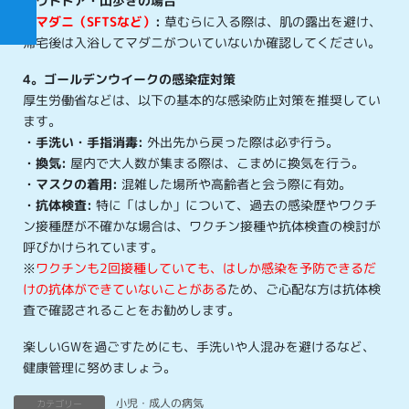
アウトドア・山歩きの場合
・
マダニ（SFTSなど）
:
草むらに入る際は、肌の露出を避け、
帰宅後は入浴してマダニがついていないか確認してください。
4。ゴールデンウイークの感染症対策
厚生労働省などは、以下の基本的な感染防止対策を推奨してい
ます。
・手洗い・手指消毒:
外出先から戻った際は必ず行う。
・換気:
屋内で大人数が集まる際は、こまめに換気を行う。
・
マスクの着用:
混雑した場所や高齢者と会う際に有効。
・抗体検査:
特に「はしか」について、過去の感染歴やワクチ
ン接種歴が不確かな場合は、ワクチン接種や抗体検査の検討が
呼びかけられています。
※
ワクチンも2回接種していても、はしか感染を予防できるだ
けの抗体ができていないことがある
ため、ご心配な方は抗体検
査で確認されることをお勧めします。
楽しいGWを過ごすためにも、手洗いや人混みを避けるなど、
健康管理に努めましょう。
小児・成人の病気
カテゴリー