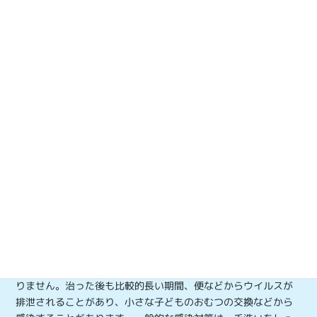
ており、かなり大きな流行になりつつあります。速報データ
は、6月末のものですので、ちょうど、今現在辺りの第28-29週
が、例年のピークになります。夏休み前に、ピークアウトする
ことが多いですが、見極めが必要な時期です。国立感染症研究
所のウイルス検出状況によると、検出されているのは、CA6型
が主流となっています。CA6型による手足口病の症状は、発疹
が大きく、体幹部にも表れることがあり、発疹の部位によって
は、痛みやかゆみを伴うこともあります。また、手足口病の症
状が消えた後に、爪甲脱落症（そうこうだつらくしょう）と言
って、手足の爪が、一時的に脱落してしまうことがあります。
保護者の方は、驚くことも多いですが、一時的な症状なので、
特に気にされることもないと考えます。深刻な合併症を併発す
ることは、まれであり、お子さんの場合は、自然に治癒してい
く場合も多いです」としています。
◆手足口病の予防法は？
手足口病には有効なワクチンはなく、発病を予防できる薬もあ
りません。治った後も比較的長い期間、便などからウイルスが
排泄されることがあり、小さな子どものおむつの交換などから