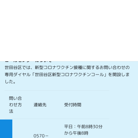
ワクチンは強制ではありません。感染予防の効果と副反応の
リスク両方を理解した上で、自らの意思で接種できます。
新型コロナワクチン接種について（
世田谷区のホームページより
抜粋
）
コールセンターについて
世田谷区では、新型コロナワクチン接種に関するお問い合わせの
専用ダイヤル「世田谷区新型コロナワクチンコール」を開設しま
した。
問い合
わせ方
連絡先
受付時間
法
平日：午前8時30分
から午後8時
0570－