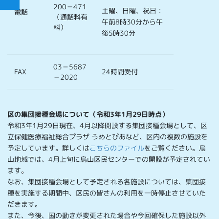
200－471
土曜、日曜、祝日：
電話
（通話料有
午前8時30分から午
料）
後5時30分
03－5687
FAX
24時間受付
－2020
区の集団接種会場について（令和3年1月29日時点）
令和3年1月29日現在、4月以降開設する集団接種会場として、区
立保健医療福祉総合プラザ うめとぴあなど、区内の複数の施設を
予定しています。詳しくは
こちらのファイル
をご覧ください。烏
山地域では、4月上旬に烏山区民センターでの開設が予定されてい
ます。
なお、集団接種会場として予定される各施設については、集団接
種を実施する期間中、区民の皆さんの利用を一時停止させていた
だきます。
また、今後、国の動きが変更された場合や今回確保した施設以外