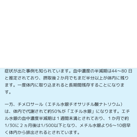
1928年にオーストラリアでジフテリアの予防接種の注射薬に病原
体が混入して注射を受 けた多数のこどもが死亡する事件が起こ
り、1940年代から少量で効果が高く安いことなどを理由に、60年
以上にもわたって世界各国で使われてきました。
水銀原子と炭素原子が直接結合している化合物を有機水銀と呼び
ます。水俣病の原因となるメチル水銀は脳や神経系に移行しやす
く、運動失調や感覚異常などの多様な中枢神経障害が現れます。
胎児は大人よりも影響を受けやすく、妊娠中の母親がメチル水銀
を摂取した場合、母親は無症状であっても生まれた子どもに強い
症状が出た事例も知られています。血中濃度の半減期は44～80 日
と推定されており、摂取後２か月でもまだ半分以上が体内に残り
ます。一度体内に取り込まれると長期間残存することになりま
す。
一方、チメロサール（エチル水銀チオサリチル酸ナトリウム）
は、体内で代謝されて約50％が「エチル水銀」になります。エチ
ル水銀の血中濃度半減期は１週間未満とされており、１か月で約
1/30に２ヵ月後は1/500以下となり、メチル水銀より6～10倍早
く体内から排出されるとされています。