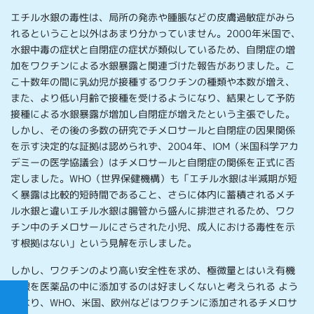
エチル水銀の毒性は、局所の発赤や腫脹などの皮膚過敏症がみら
れるということ以外はあまり分かっていません。2000年米国で、
水銀中毒の症状と自閉症の症状が類似しているため、自閉症の増
加をワクチンによる水銀暴露と関連づけた報告がありました。こ
こ十数年の間に乳幼児が接種するワクチンの種類や本数が増え、
また、より低い月齢で接種を受けるようになり、結果として予防
接種による水銀暴露が増加し自閉症が増えたという主張でした。
しかし、その後の多数の研究でチメロサールと自閉症の因果関係
を示す決定的な証拠は認められず、2004年、IOM（米国科学アカ
デミーの医学協議会）はチメロサールと自閉症の関係を正式に否
定しました。WHO（世界保健機構）も「エチル水銀は半減期が短
く暴露は比較的短時間であること、さらに体内に蓄積されるメチ
ル水銀と違いエチル水銀は腸管から盛んに排泄されるため、ワク
チン中のチメロサールにさらされた小児、成人における毒性を示
す根拠はない」という見解を示しました。
しかし、ワクチンのより高い安全性を求め、極微量とはいえ有機
水銀を医薬品の中に添加するのは好ましくないと考えられる よう
になり、WHO、米国、欧州などはワクチンに添加されるチメロサ