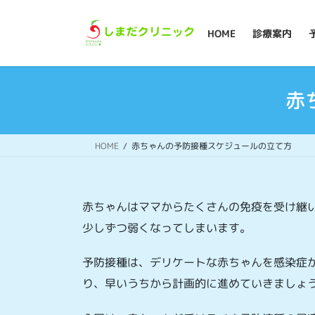
コ
ナ
ン
ビ
HOME
診療案内
テ
ゲ
ン
ー
ツ
シ
へ
ョ
赤
ス
ン
キ
に
ッ
移
HOME
赤ちゃんの予防接種スケジュールの立て方
プ
動
赤ちゃんはママからたくさんの免疫を受け継
少しずつ弱くなってしまいます。
予防接種は、デリケートな赤ちゃんを感染症
り、早いうちから計画的に進めていきましょ