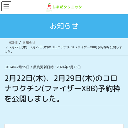
コ
ナ
ン
ビ
テ
ゲ
ン
ー
お知らせ
ツ
シ
へ
ョ
ス
ン
HOME
お知らせ
キ
に
2月22日(木)、2月29日(木)のコロナワクチン(ファイザーXBB)予約枠を公開しま
ッ
移
した。
プ
動
2024年2月15日
/ 最終更新日時 :
2024年2月15日
2月22日(木)、2月29日(木)のコロ
ナワクチン(ファイザーXBB)予約枠
を公開しました。