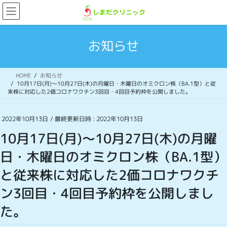
コ
ナ
ン
ビ
テ
ゲ
ン
ー
お知らせ
ツ
シ
へ
ョ
ス
ン
HOME
お知らせ
キ
に
10月17日(月)〜10月27日(木)の月曜日・木曜日のオミクロン株（BA.1型）と従
ッ
移
来株に対応した2価コロナワクチン3回目・4回目予約枠を公開しました。
プ
動
2022年10月13日
/ 最終更新日時 :
2022年10月13日
10月17日(月)〜10月27日(木)の月曜
日・木曜日のオミクロン株（BA.1型）
と従来株に対応した2価コロナワクチ
ン3回目・4回目予約枠を公開しまし
た。