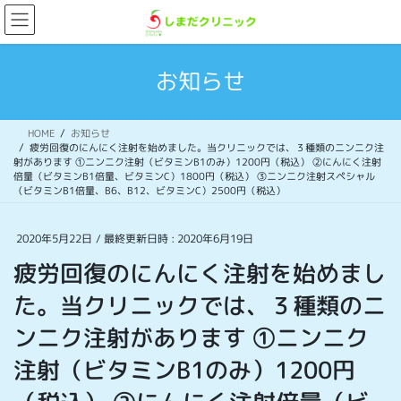
コ
ナ
ン
ビ
テ
ゲ
ン
ー
お知らせ
ツ
シ
へ
ョ
ス
ン
HOME
お知らせ
キ
に
疲労回復のにんにく注射を始めました。当クリニックでは、３種類のニンニク注
ッ
移
射があります ①ニンニク注射（ビタミンB1のみ）1200円（税込） ②にんにく注射
プ
動
倍量（ビタミンB1倍量、ビタミンC）1800円（税込） ③ニンニク注射スペシャル
（ビタミンB1倍量、B6、B12、ビタミンC）2500円（税込）
2020年5月22日
/ 最終更新日時 :
2020年6月19日
疲労回復のにんにく注射を始めまし
た。当クリニックでは、３種類のニ
ンニク注射があります ①ニンニク
注射（ビタミンB1のみ）1200円