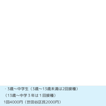
器）に詰めたものなどがあります。
チメロサールフリー、シリンジ製剤のほうがワクチンの納
入価が高くなります。
●接種料金（税込
）
接種料金（税込）は、以下のとおりです。
○フルミスト(経鼻インフルエンザ生ワクチン)
2歳〜19歳未満
1回(各鼻腔内に0.1mLを 1噴霧)、鼻腔内に噴霧
8000円（2〜15歳中学生までの世田谷区民4000円）
○不活化インフルエンザワクチン
・6か月～３歳未満（2回接種）
1回3500円（世田谷区民1500円）
・3歳～中学生（3歳～13歳未満は2回接種）
（13歳～中学３年は１回接種）
1回4000円（世田谷区民2000円）