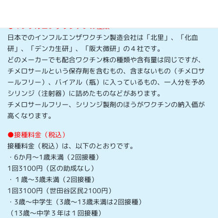
・13歳以上：0.5mL/回・1(または2回)（2～4週間隔）
●インフルエンザワクチンの種類
日本でのインフルエンザワクチン製造会社は「北里」、「化血
研」、「デンカ生研」、「阪大微研」の４社です。
どのメーカーでも配合ワクチン株の種類や含有量は同じですが、
チメロサールという保存剤を含むもの、含まないもの（チメロサ
ールフリー）、バイアル（瓶）に入っているもの、一人分を予め
シリンジ（注射器）に詰めたものなどがあります。
チメロサールフリー、シリンジ製剤のほうがワクチンの納入価が
高くなります。
●接種料金（税込）
接種料金（税込）は、以下のとおりです。
・6か月～1歳未満（2回接種）
1回3100円（区の助成なし）
・１歳〜3歳未満（2回接種）
1回3100円（世田谷区民2100円）
・3歳～中学生（3歳～13歳未満は2回接種）
（13歳～中学３年は１回接種）