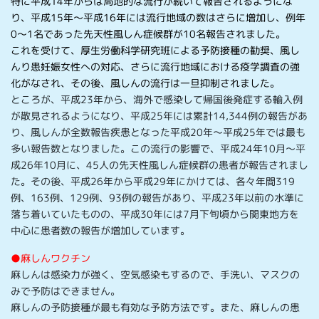
特に平成14年からは局地的な流行が続いて報告されるようにな
り、平成15年～平成16年には流行地域の数はさらに増加し、例年
0～1名であった先天性風しん症候群が10名報告されました。
これを受けて、厚生労働科学研究班による予防接種の勧奨、風し
んり患妊娠女性への対応、さらに流行地域における疫学調査の強
化がなされ、その後、風しんの流行は一旦抑制されました。
ところが、平成23年から、海外で感染して帰国後発症する輸入例
が散見されるようになり、平成25年には累計14,344例の報告があ
り、風しんが全数報告疾患となった平成20年～平成25年では最も
多い報告数となりました。この流行の影響で、平成24年10月～平
成26年10月に、45人の先天性風しん症候群の患者が報告されまし
た。その後、平成26年から平成29年にかけては、各々年間319
例、163例、129例、93例の報告があり、平成23年以前の水準に
落ち着いていたものの、平成30年には7月下旬頃から関東地方を
中心に患者数の報告が増加しています。
●麻しんワクチン
麻しんは感染力が強く、空気感染もするので、手洗い、マスクの
みで予防はできません。
麻しんの予防接種が最も有効な予防方法です。また、麻しんの患