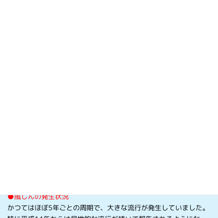
が伝播します。
●風しんの症状
感染すると
約2～3週間後に発熱や発疹、リンパ節の腫れなどの症
状
が現れます。風しんの症状は、子どもでは比較的軽いのです
が、まれに脳炎、血小板減少性紫斑病などの合併症が、2,000人～
5,000人に１人くらいの割合で発生することがあります。また、
大
人がかかると、発熱や発疹の期間が子どもに比べて長く、関節痛
がひどいことが多い
とされています。
症状は不顕性感染（感染症状を示さない）から、重篤な合併症併
発まで幅広く、
特に成人で発症した場合、高熱や発疹が長く続い
たり、関節痛を認めるなど、小児より重症化
することがありま
す。また、脳炎や血小板減少性紫斑病を合併するなど、入院加療
を要することもあります。
また、
風しんに対する免疫が不十分な妊娠20週頃までの妊婦が風
しんウイルスに感染すると、先天性風しん症候群の子どもが生ま
れてくる可能性が高く
なります。
●風しんの発生状況
かつてはほぼ5年ごとの周期で、大きな流行が発生していました。