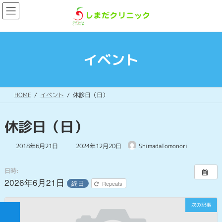
コ
ナ
ン
ビ
テ
ゲ
ン
ー
ツ
シ
へ
ョ
イベント
ス
ン
キ
に
ッ
移
プ
動
HOME
イベント
休診日（日）
休診日（日）
最
2018年6月21日
2024年12月20日
ShimadaTomonori
終
更
新
日時:
日
2026年6月21日
終日
Repeats
時
:
次の記事