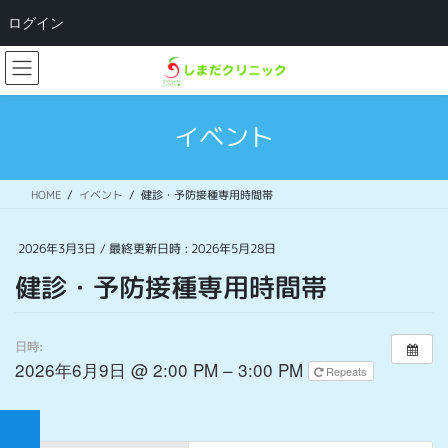
ログイン
コ
ナ
ン
ビ
テ
ゲ
ン
ー
イベント
ツ
シ
へ
ョ
ス
ン
HOME
イベント
健診・予防接種専用時間帯
キ
に
ッ
移
プ
動
2026年3月3日
/ 最終更新日時 :
2026年5月28日
健診・予防接種専用時間帯
日時:
2026年6月9日 @ 2:00 PM – 3:00 PM
Repeats