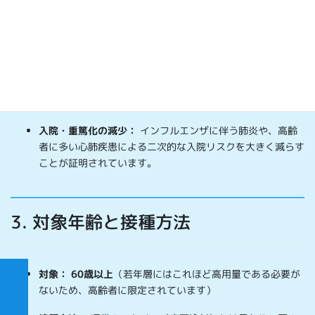
すでに海外（アメリカなど）では10年以上前から広く使われてお
り、豊富なデータがあります。
高い予防効果：
従来の標準量ワクチンと比較して、インフ
ルエンザの発症をさらに
約24%抑える
というデータが出て
います。
入院・重篤化の減少：
インフルエンザに伴う肺炎や、高齢
者に多い心肺疾患による二次的な入院リスクを大きく減らす
ことが証明されています。
3. 対象年齢と接種方法
対象：
60歳以上
（若年層にはこれほど高用量である必要が
ないため、高齢者に限定されています）