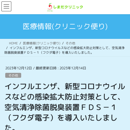
コ
ナ
ン
ビ
テ
ゲ
ン
ー
医療情報(クリニック便り)
ツ
シ
へ
ョ
ス
ン
HOME
医療情報(クリニック便り)
その他
キ
に
インフルエンザ、新型コロナウイルスなどの感染拡大防止対策として、空気清浄
ッ
移
除菌脱臭装置ＦＤＳ－１（フクダ電子）を導入いたしました。
プ
動
2023年12月12日
/ 最終更新日時 :
2023年12月14日
その他
インフルエンザ、新型コロナウイル
スなどの感染拡大防止対策として、
空気清浄除菌脱臭装置ＦＤＳ－１
（フクダ電子）を導入いたしまし
た。