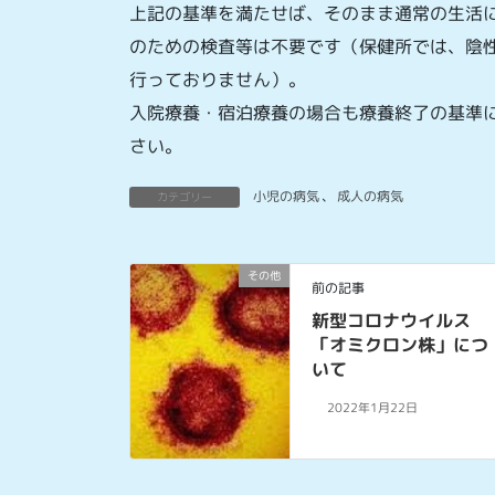
上記の基準を満たせば、そのまま通常の生活
のための検査等は不要です（保健所では、陰
行っておりません）。
入院療養・宿泊療養の場合も療養終了の基準
さい。
小児の病気
、
成人の病気
カテゴリー
その他
前の記事
新型コロナウイルス
「オミクロン株」につ
いて
2022年1月22日