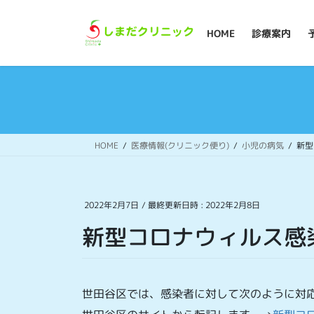
コ
ナ
ン
ビ
HOME
診療案内
テ
ゲ
ン
ー
ツ
シ
へ
ョ
ス
ン
キ
に
ッ
移
HOME
医療情報(クリニック便り)
小児の病気
新型
プ
動
2022年2月7日
/ 最終更新日時 :
2022年2月8日
新型コロナウィルス
世田谷区では、感染者に対して次のように対