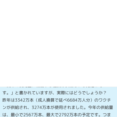
2021/22シーズンのワクチンの供給予定量は、令和3年
8月時点で、約2,567万本から約2,792万本(1本は大人2
回分）の見込みです。
ワクチン製造株の増殖性等の影響などから、供給量の
多かった昨年より少なくなりますが、例年の使用量に
相当する程度は供給される見込みです。また、供給時
期が遅めになり、12月中旬頃まで継続的にワクチンが
供給される見込みです。今年もワクチンの効率的な使
用にご協力をお願いします。（2021/9/10更新）
「例年の使用量に相当する程度は供給される見込みで
す。」と書かれていますが、実際にはどうでしょうか？
昨年は3342万本（成人換算で延べ6684万人分）のワクチ
ンが供給され、3274万本が使用されました。今年の供給量
は、最小で2567万本、最大で2792万本の予定です。つま