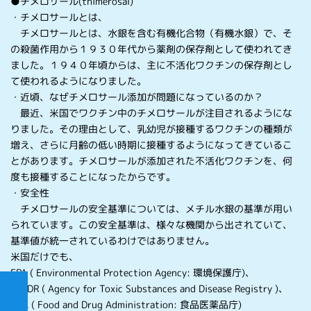
●チメロサール(thimerosal)
・チメロサールとは、
チメロサールとは、水銀を含む有機化合物（有機水銀）で、そ
の殺菌作用から１９３０年代から薬剤の保存剤として使われてき
ました。１９４０年頃からは、主に不活化ワクチンの保存剤とし
て使われるようになりました。
・近頃、なぜチメロサール添加が問題になっているのか？
最近、米国でワクチン中のチメロサールが注目されるようにな
りました。その理由として、乳幼児が接種するワクチンの種類が
増え、さらに月齢の低い時期に接種するようになってきているこ
とがあります。チメロサールが添加された不活化ワクチンを、何
度も接種することになったからです。
・安全性
チメロサールの安全基準については、メチル水銀の基準が用い
られています。この安全基準は、様々な機関から出されていて、
基準値が統一されているわけではありません。
米国だけでも、
EPA ( Environmental Protection Agency: 環境保護庁)、
ATSDR ( Agency for Toxic Substances and Disease Registry )、
FDA ( Food and Drug Administration: 食品医薬品庁)