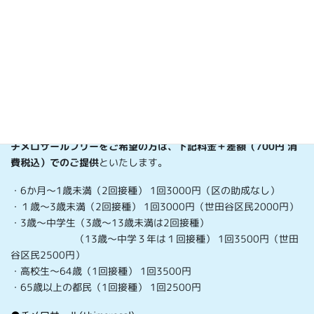
・3歳以上13歳未満：0.5mL/回・2回接種（2～4週間隔）
・13歳以上：0.5mL/回・1(または2回)（2～4週間隔）
●接種料金（税込） 接種料金（税込）は、以下のとおりです。 ニ
ュースなどで報道されているように、今年度もインフルエンザワ
クチンの生産量が少なく、しかも出荷が遅れています。 チメロサ
リーフリーワクチンは、今年度はフルービック・シリンジ
（0.5mL)のみの少数生産となっています。 このため
チメロサール
フリーは3歳以上の方に限らせていただきます。
ご了承ください。
チメロサールフリーをご希望の方は、下記料金＋差額（700
円 消
費税込）でのご提供
といたします。
・6か月～1歳未満（2回接種） 1回3000円（区の助成なし）
・１歳〜3歳未満（2回接種） 1回3000円（世田谷区民2000円）
・3歳～中学生（3歳～13歳未満は2回接種）
（13歳～中学３年は１回接種） 1回3500円（世田
谷区民2500円）
・高校生～64歳（1回接種） 1回3500円
・65歳以上の都民（1回接種） 1回2500円