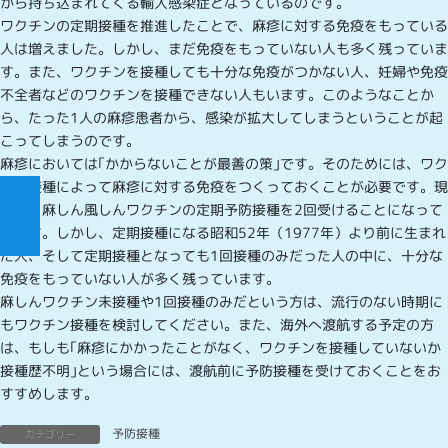
から持ち込まれてくる輸入感染症となっているのです。
ワクチンの定期接種を推進したことで、麻疹に対する免疫をもっている
人は増えました。しかし、まだ免疫をもっていない人も多く残っていま
す。また、ワクチンを接種しても十分な免疫がつかない人、妊婦や免疫
不全者などのワクチンを接種できない人もいます。このようなことか
ら、たった1人の麻疹患者から、感染が拡大してしまうということが起
こってしまうのです。
麻疹においては｢かからないことが最善の策｣です。そのためには、ワク
チン接種によって麻疹に対する免疫をつくっておくことが必要です。現
在は、麻しん風しんワクチンの定期予防接種を2回受けることになって
います。しかし、定期接種になる昭和52年（1977年）より前に生まれ
た人、そして定期接種となっても1回接種のみだった人の中に、十分な
免疫をもっていない人が多く残っています。
麻しんワクチン未接種や1回接種のみだという方は、流行のない時期に
もワクチン接種を検討してください。また、海外へ渡航する予定の方
は、もしも｢麻疹にかかったことがなく、ワクチンを接種していないか
接種歴不明｣という場合には、渡航前に予防接種を受けておくことをお
すすめします。
予防接種
カテゴリー