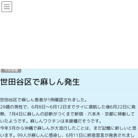
コ
ナ
ン
ビ
テ
ゲ
ン
ー
医療情報(クリニック便り)
ツ
シ
へ
ョ
ス
ン
HOME
医療情報(クリニック便り)
予防接種
世田谷区で麻しん発生
キ
に
ッ
移
プ
動
2018年7月12日
/ 最終更新日時 :
2018年7月12日
予防接種
世田谷区で麻しん発生
世田谷区で麻しん患者が1例確認されました。
29歳の男性で、6月8日〜6月12日までタイに渡航した後6月22日に発
熱、7月4日に麻しんの診断がつくまで新宿・六本木・京都に移動して
いたようです。麻しんワクチンは未接種だそうです。
今年3月から沖縄で麻しんが大流行したことは、まだ記憶に新しいと思
います。99人が麻しんに感染し、6月11日に終息宣言が発表されまし