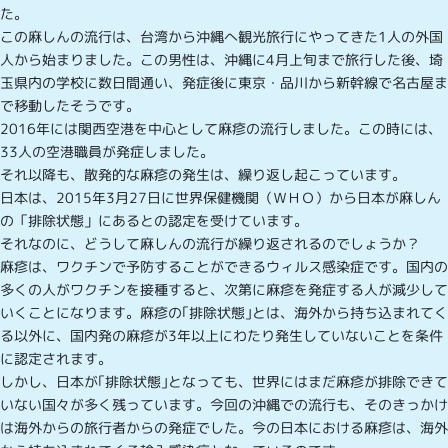
た。
この麻しんの流行は、台湾から沖縄へ観光旅行にやってきた1人の外国
人から始まりました。この男性は、沖縄に4月上旬まで旅行した後、埼
玉県内の学校に数日間通い、発症後に東京・品川から新幹線で名古屋ま
で移動したそうです。
2016年には関西空港を中心として麻疹の流行しました。この時には、
33人の空港職員が発症しました。
それ以降も、散発的な麻疹の発生は、繰り返し起こっています。
日本は、2015年3月27日に世界保健機関（ＷＨＯ）から日本が麻しん
の「排除状態」にあるとの認定を受けています。
それなのに、どうして麻しんの流行が繰り返されるのでしょうか？
麻疹は、ワクチンで予防することができるウィルス感染症です。国内の
多くの人がワクチンを接種すると、次第に麻疹を発症する人が減少して
いくことになります。麻疹の｢排除状態｣とは、海外から持ち込まれてく
る以外に、国内発の麻疹が3年以上にわたり発生していないことを条件
に認定されます。
しかし、日本が｢排除状態｣となっても、世界にはまだ麻疹が排除できて
いない国々が多く残っています。今回の沖縄での流行も、そのきっかけ
は海外からの旅行者からの発症でした。今の日本における麻疹は、海外