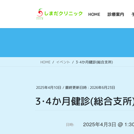
コ
ナ
ン
ビ
HOME
診療案内
テ
ゲ
ン
ー
ツ
シ
へ
ョ
ス
ン
キ
に
ッ
移
HOME
イベント
3･4か月健診(総合支所)
プ
動
2025年4月10日
/ 最終更新日時 :
2026年6月23日
3･4か月健診(総合支所
2025年4月3日 @ 1:3
日時: