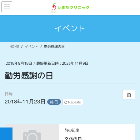
コ
ナ
ン
ビ
テ
ゲ
ン
ー
イベント
ツ
シ
へ
ョ
ス
ン
HOME
イベント
勤労感謝の日
キ
に
ッ
移
プ
動
2018年9月18日
/ 最終更新日時 :
2023年11月9日
勤労感謝の日
日時:
2018年11月23日
終日
Repeats
前の記事
文化の日