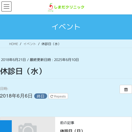
コ
ナ
ン
ビ
テ
ゲ
ン
ー
イベント
ツ
シ
へ
ョ
ス
ン
HOME
イベント
休診日（水）
キ
に
ッ
移
プ
動
2018年6月21日
/ 最終更新日時 :
2025年6月10日
休診日（水）
日時:
2018年6月6日
終日
Repeats
前の記事
休診日（日）