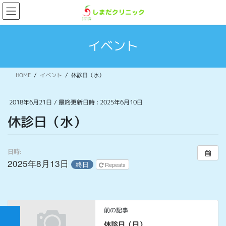
コ
ナ
ン
ビ
テ
ゲ
ン
ー
イベント
ツ
シ
へ
ョ
ス
ン
HOME
イベント
休診日（水）
キ
に
ッ
移
プ
動
2018年6月21日
/ 最終更新日時 :
2025年6月10日
休診日（水）
日時:
2025年8月13日
終日
Repeats
前の記事
休診日（日）